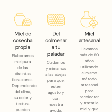
Miel de
Del
Miel
cosecha
colmenar
artesanal
propia
a tu
Llevamos
paladar
más de 80
Elaboramos
años
miel pura
Cuidamos
utilizando
de las
y mimamos
el mismo
distintas
a las abejas
método
floraciones.
para que,
artesanal
Dependiendo
esten
para
del clima,
agusto y
recolectar
su color y
con
y tratar la
textura
nuestra
miel y que
pueden
ayuda,